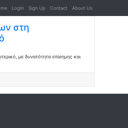
ome
Login
Sign Up
Contact
About Us
ων στη
ό
ερικό, με δυνατότητα επίσημης και