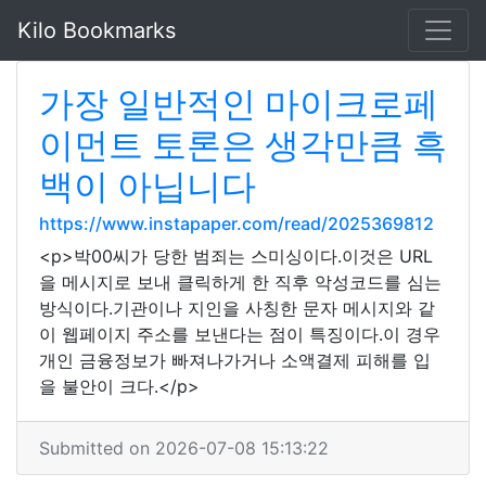
Kilo Bookmarks
가장 일반적인 마이크로페
이먼트 토론은 생각만큼 흑
백이 아닙니다
https://www.instapaper.com/read/2025369812
<p>박00씨가 당한 범죄는 스미싱이다.이것은 URL
을 메시지로 보내 클릭하게 한 직후 악성코드를 심는
방식이다.기관이나 지인을 사칭한 문자 메시지와 같
이 웹페이지 주소를 보낸다는 점이 특징이다.이 경우
개인 금융정보가 빠져나가거나 소액결제 피해를 입
을 불안이 크다.</p>
Submitted on 2026-07-08 15:13:22